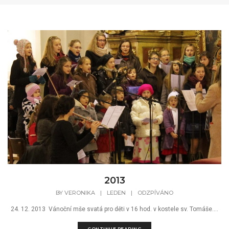
2013
BY
VERONIKA
|
LEDEN
|
ODZPÍVÁNO
24. 12. 2013 Vánoční mše svatá pro děti v 16 hod. v kostele sv. Tomáše....
CONTINUE READING