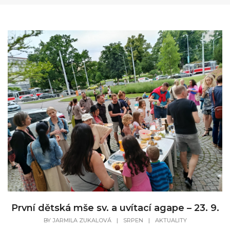
První dětská mše sv. a uvítací agape – 23. 9.
BY
JARMILA ZUKALOVÁ
|
SRPEN
|
AKTUALITY