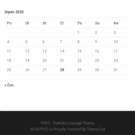
Srpen 2025
Po
Út
St
Čt
Pá
So
Ne
1
2
3
4
5
6
7
8
9
10
11
12
13
14
15
16
17
18
19
20
21
22
23
24
25
26
27
28
29
30
31
« Čvn
POFO - Portfolio Concept Theme
2018 POFO is Proudly Powered by ThemeZaa