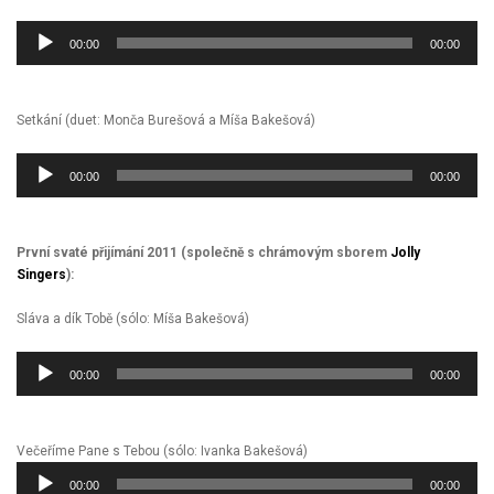
Audio
00:00
00:00
přehrávač
Setkání (duet: Monča Burešová a Míša Bakešová)
Audio
00:00
00:00
přehrávač
První svaté přijímání 2011 (společně s chrámovým sborem
Jolly
Singers
):
Sláva a dík Tobě (sólo: Míša Bakešová)
Audio
00:00
00:00
přehrávač
Večeříme Pane s Tebou (sólo: Ivanka Bakešová)
Audio
00:00
00:00