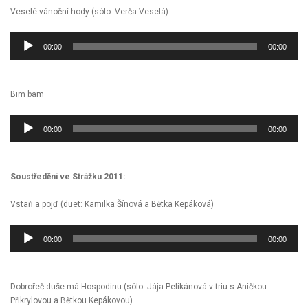
Veselé vánoční hody (sólo: Verča Veselá)
Audio
00:00
00:00
přehrávač
Bim bam
Audio
00:00
00:00
přehrávač
Soustředění ve Strážku 2011:
Vstaň a pojď (duet: Kamilka Šínová a Bětka Kepáková)
Audio
00:00
00:00
přehrávač
Dobrořeč duše má Hospodinu (sólo: Jája Pelikánová v triu s Aničkou
Přikrylovou a Bětkou Kepákovou)