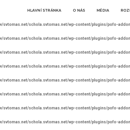
/svtomas.net/schola.svtomas.net/wp-config.php
HLAVNÍ STRÁNKA
O NÁS
on line
MÉDIA
93
ROZP
w/svtomas.net/schola.svtomas.net/wp-content/plugins/pofo-addon
w/svtomas.net/schola.svtomas.net/wp-content/plugins/pofo-addon
w/svtomas.net/schola.svtomas.net/wp-content/plugins/pofo-addon
w/svtomas.net/schola.svtomas.net/wp-content/plugins/pofo-addon
w/svtomas.net/schola.svtomas.net/wp-content/plugins/pofo-addon
w/svtomas.net/schola.svtomas.net/wp-content/plugins/pofo-addon
w/svtomas.net/schola.svtomas.net/wp-content/plugins/pofo-addon
w/svtomas.net/schola.svtomas.net/wp-content/plugins/pofo-addon