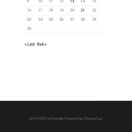
9
10
11
12
13
14
15
16
17
18
19
20
21
22
23
24
25
26
27
28
29
30
« Led
Kvě »
2018 POFO is Proudly Powered by ThemeZaa