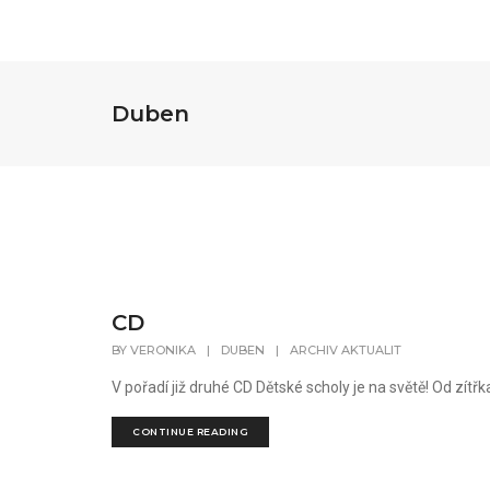
Duben
CD
BY
VERONIKA
|
DUBEN
|
ARCHIV AKTUALIT
V pořadí již druhé CD Dětské scholy je na světě! Od zítřka
CONTINUE READING