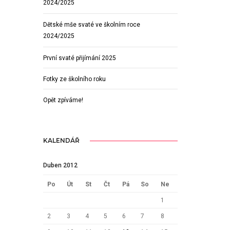
2024/2025
Dětské mše svaté ve školním roce
2024/2025
První svaté přijímání 2025
Fotky ze školního roku
Opět zpíváme!
KALENDÁŘ
Duben 2012
Po
Út
St
Čt
Pá
So
Ne
1
2
3
4
5
6
7
8