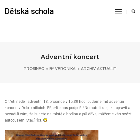
Dětská schola
Warning
: Constant AUTOSAVE_INTERVAL already defined in
Toggle
/var/www/svtomas.net/schola.svtomas.net/wp-config.php
on line
93
Navigati
Adventní koncert
PROSINEC
BY
VERONIKA
ARCHIV AKTUALIT
O třetí neděli adventní 13. prosince v 15.30 hod. budeme mít adventní
koncert v Dobromilicích. Přijeďte nás podpořit! Nemáte-li se jak dopravit a
nevadí-li vám, že budete na místě o hodinu a půl dříve, můžeme vás svézt
autobusem. Stačí říct.