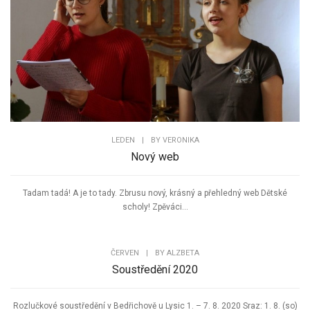
LEDEN
|
BY
VERONIKA
Nový web
Tadam tadá! A je to tady. Zbrusu nový, krásný a přehledný web Dětské
scholy! Zpěváci...
ČERVEN
|
BY
ALZBETA
Soustředění 2020
Rozlučkové soustředění v Bedřichově u Lysic 1. – 7. 8. 2020 Sraz: 1. 8. (so)