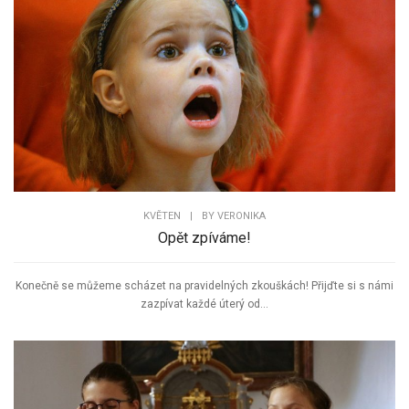
KVĚTEN
|
BY
VERONIKA
Opět zpíváme!
Konečně se můžeme scházet na pravidelných zkouškách! Přijďte si s námi
zazpívat každé úterý od...