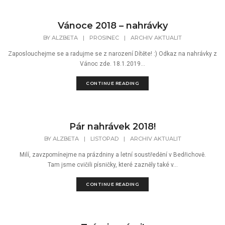
Vánoce 2018 – nahrávky
BY
ALZBETA
|
PROSINEC
|
ARCHIV AKTUALIT
Zaposlouchejme se a radujme se z narození Dítěte! :) Odkaz na nahrávky z
Vánoc zde. 18.1.2019...
CONTINUE READING
Pár nahrávek 2018!
BY
ALZBETA
|
LISTOPAD
|
ARCHIV AKTUALIT
Milí, zavzpomínejme na prázdniny a letní soustředění v Bedřichově.
Tam jsme cvičili písničky, které zazněly také v...
CONTINUE READING