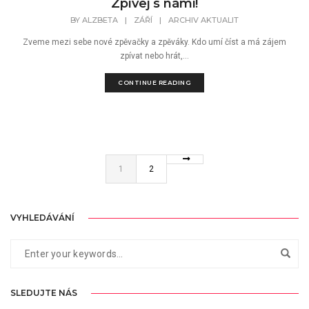
Zpívej s námi!
BY
ALZBETA
|
ZÁŘÍ
|
ARCHIV AKTUALIT
Zveme mezi sebe nové zpěvačky a zpěváky. Kdo umí číst a má zájem
zpívat nebo hrát,...
CONTINUE READING
1
2
VYHLEDÁVÁNÍ
SLEDUJTE NÁS