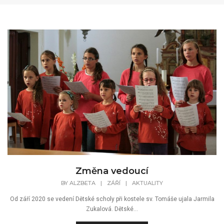
Změna vedoucí
BY
ALZBETA
|
ZÁŘÍ
|
AKTUALITY
Od září 2020 se vedení Dětské scholy při kostele sv. Tomáše ujala Jarmila
Zukalová. Dětské...