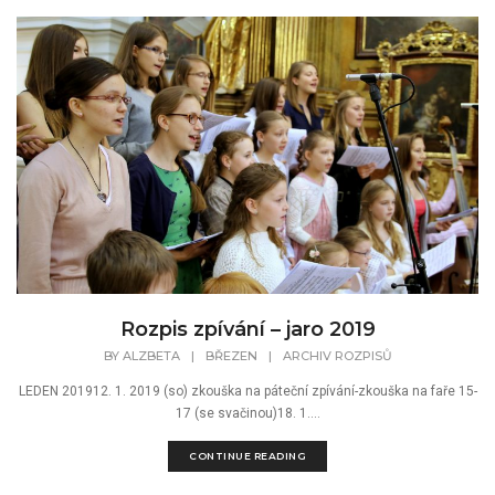
Rozpis zpívání – jaro 2019
BY
ALZBETA
|
BŘEZEN
|
ARCHIV ROZPISŮ
LEDEN 201912. 1. 2019 (so) zkouška na páteční zpívání-zkouška na faře 15-
17 (se svačinou)18. 1....
CONTINUE READING