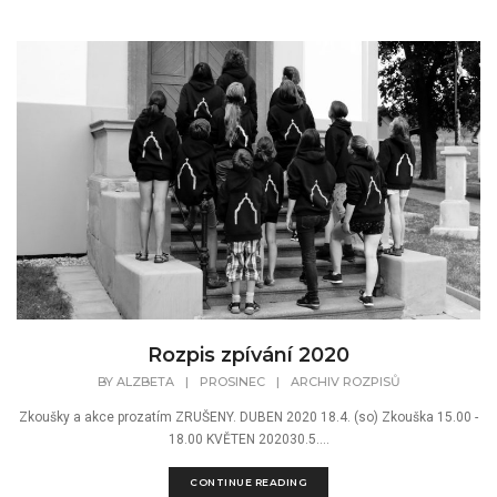
Rozpis zpívání 2020
BY
ALZBETA
|
PROSINEC
|
ARCHIV ROZPISŮ
Zkoušky a akce prozatím ZRUŠENY. DUBEN 2020 18.4. (so) Zkouška 15.00 -
18.00 KVĚTEN 202030.5....
CONTINUE READING