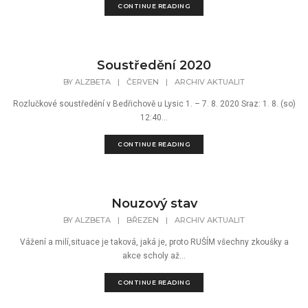
CONTINUE READING
Soustředění 2020
BY
ALZBETA
|
ČERVEN
|
ARCHIV AKTUALIT
Rozlučkové soustředění v Bedřichově u Lysic 1. – 7. 8. 2020 Sraz: 1. 8. (so)
12:40...
CONTINUE READING
Nouzový stav
BY
ALZBETA
|
BŘEZEN
|
ARCHIV AKTUALIT
Vážení a milí,situace je taková, jaká je, proto RUŠÍM všechny zkoušky a
akce scholy až...
CONTINUE READING