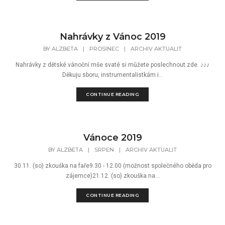
Nahrávky z Vánoc 2019
BY
ALZBETA
|
PROSINEC
|
ARCHIV AKTUALIT
Nahrávky z dětské vánoční mše svaté si můžete poslechnout zde. ♪♪♪
Děkuju sboru, instrumentalistkám i...
CONTINUE READING
Vánoce 2019
BY
ALZBETA
|
SRPEN
|
ARCHIV AKTUALIT
30.11. (so) zkouška na faře9.30 - 12.00 (možnost společného oběda pro
zájemce)21.12. (so) zkouška na...
CONTINUE READING