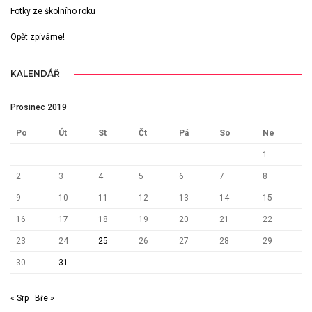
Fotky ze školního roku
Opět zpíváme!
KALENDÁŘ
Prosinec 2019
Po
Út
St
Čt
Pá
So
Ne
1
2
3
4
5
6
7
8
9
10
11
12
13
14
15
16
17
18
19
20
21
22
23
24
25
26
27
28
29
30
31
« Srp
Bře »